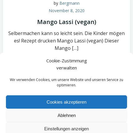
by
Bergmann
November 8, 2020
Mango Lassi (vegan)
Selbermachen kann so leicht sein. Die Kinder mögen
es! Rezept drucken Mango Lassi (vegan) Dieser
Mango […]
Cookie-Zustimmung
zum Rezept
verwalten
Wir verwenden Cookies, um unsere Website und unseren Service zu
optimieren.
Cookies akzeptieren
Ablehnen
© 2026 Nutrition Consultant - Remo Bergmann.
Created for free using WordPress and
Colibri
Einstellungen anzeigen